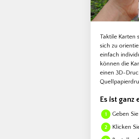
Taktile Karten
sich zu orient
einfach indivi
können die Kar
einen 3D-Druck
Quellpapierdru
Es ist ganz 
Geben Sie
1
Klicken Si
2